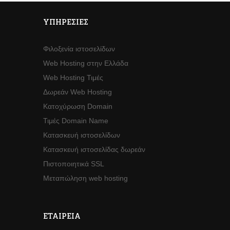
ΥΠΗΡΕΣΊΕΣ
Φιλοξενία ιστοσελίδων
Web Hosting στην Ελλάδα
Web Hosting Τιμές
Δωρεάν Web Hosting
Κατοχύρωση Domain
Τιμές Domain Name
Κατασκευή ιστοσελίδων
Κατασκευή ιστοσελίδας δωρεάν
Πιστοποιητικά SSL
Μεταπώληση web hosting
ΕΤΑΙΡΕΊΑ