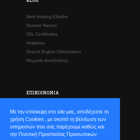
BLOG
Web Hosting Ελλάδα
Domain Names
SSL Certificates
Ασφάλεια
Search Engine Optimization
Μηχανές Αναζήτησης
ΕΠΙΚΟΙΝΩΝΊΑ
Sales
Με την επίσκεψη στο site μας, αποδέχεστε τη
Τηλ:
+30 2821063941
χρήση Cookies , με σκοπό τη βελτίωση των
Email:
sales[at]hostsun[dot]com
υπηρεσιών που σας παρέχουμε καθώς και
την Πολιτική Προστασίας Προσωπικών