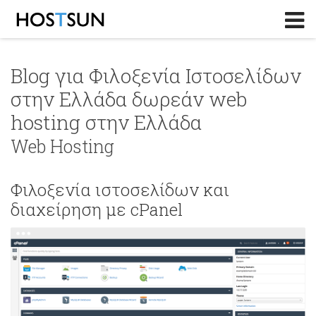
Log in
or
Sign up
Το Email σας
Blog για Φιλοξενία Ιστοσελίδων
στην Ελλάδα δωρεάν web
Password
hosting στην Ελλάδα
Web Hosting
Υπενθύμιση κωδικού?
Φιλοξενία ιστοσελίδων και
διαχείρηση με cPanel