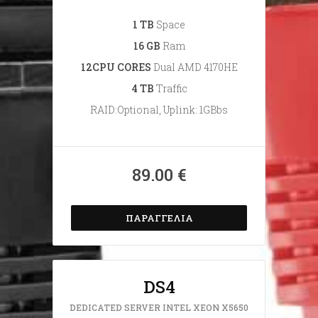
1 TB
Space
16 GB
Ram
12CPU CORES
Dual AMD 4170HE
4 TB
Traffic
RAID:Optional, Uplink: 1GBbs
89.00 €
ΠΑΡΑΓΓΕΛΊΑ
DS4
DEDICATED SERVER INTEL XEON X5650