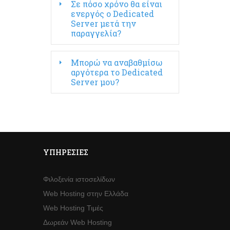
Σε πόσο χρόνο θα είναι
ενεργός ο Dedicated
Server μετά την
παραγγελία?
Μπορώ να αναβαθμίσω
αργότερα το Dedicated
Server μου?
ΥΠΗΡΕΣΊΕΣ
Φιλοξενία ιστοσελίδων
Web Hosting στην Ελλάδα
Web Hosting Τιμές
Δωρεάν Web Hosting