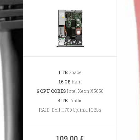
1 TB
Space
16 GB
Ram
6 CPU CORES
Intel Xeon X5650
4 TB
Traffic
RAID: Dell H700 Uplink: 1GBbs
109.00 €