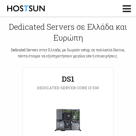
Log in
or
Sign up
Dedicated Servers σε Ελλάδα και
Το Email σας
Ευρώπη
Password
Dedicated Servers στην Ελλάδα, με δωρεάν setup, σε πολλαπλά δίκτυα,
πάντα έτοιμοι να εξυπηρετήσουν μεγάλα site ή επιχειρήσεις.
Υπενθύμιση κωδικού?
DS1
DEDICATED SERVER CORE I3 530