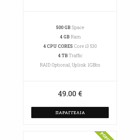
500 GB
Space
4 GB
Ram
4 CPU CORES
Core i3 530
4 TB
Traffic
RAID:Optional, Uplink: 1GBbs
49.00 €
ΠΑΡΑΓΓΕΛΊΑ