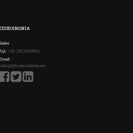
ΕΠΙΚΟΙΝΩΝΊΑ
Sales
Τηλ:
+30 2821063941
Email:
sales[at]hostsun[dot]com