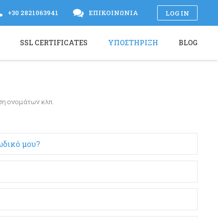
+30 2821063941
ΕΠΙΚΟΙΝΩΝΊΑ
LOG IN
SSL CERTIFICATES
ΥΠΟΣΤΉΡΙΞΗ
BLOG
ση ονομάτων κλπ.
ωδικό μου?