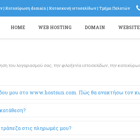
ων
|
Κατοχύρωση domain
|
Κατασκευή ιστοσελίδων
|
Τμήμα Πελατών
Log in
HOME
WEB HOSTING
DOMAIN
WEBSITE
or
Sign up
Το Email σας
Password
ηση του λογαριασμού σας, την φιλοξενία ιστοσελίδων, την κατοχύρω
Υπενθύμιση κωδικού?
σόδου μου στο www.hostsun.com. Πώς θα ανακτήσω τον κ
 κατάθεση?
ν τράπεζα στις πληρωμές μου?