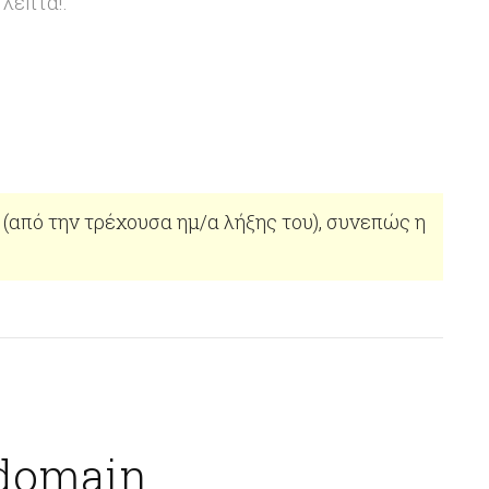
λεπτά!.
ς (από την τρέχουσα ημ/α λήξης του), συνεπώς η
 domain