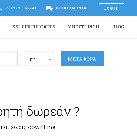
+30 2821063941
ΕΠΙΚΟΙΝΩΝΊΑ
LOG IN
SSL CERTIFICATES
ΥΠΟΣΤΉΡΙΞΗ
BLOG
.gr
ητή δωρεάν ?
 και χωρίς downtime!