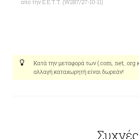
από την Ε.Ε.Τ.Τ. (W287/27-10-11)
Κατά την μεταφορά των (.com, .net, .org
αλλαγή καταχωρητή είναι δωρεάν!
Συχνές