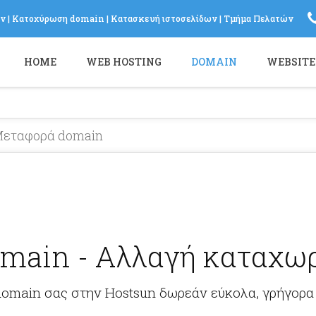
ων
|
Κατοχύρωση domain
|
Κατασκευή ιστοσελίδων
|
Τμήμα Πελατών
Log in
HOME
WEB HOSTING
DOMAIN
WEBSITE
or
Sign up
Το Email σας
Password
Υπενθύμιση κωδικού?
main - Αλλαγή καταχωρ
omain σας στην Hostsun δωρεάν εύκολα, γρήγορα