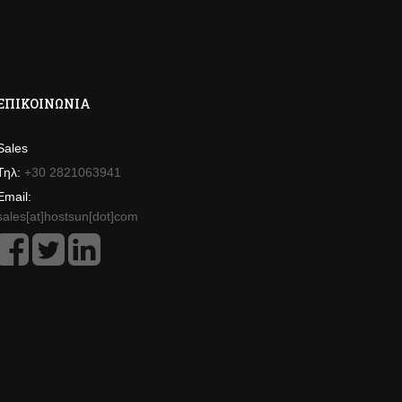
ΕΠΙΚΟΙΝΩΝΊΑ
Sales
Τηλ:
+30 2821063941
Email:
sales[at]hostsun[dot]com