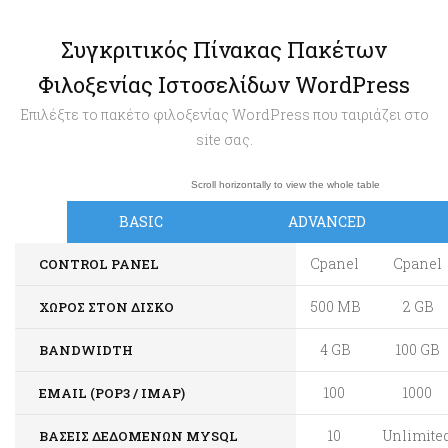
Συγκριτικός Πίνακας Πακέτων
Φιλοξενίας Ιστοσελίδων WordPress
Επιλέξτε το πακέτο φιλοξενίας WordPress που ταιριάζει στο
site σας.
BASIC
ADVANCED
Cpanel
Cpanel
CONTROL PANEL
500 MB
2 GB
ΧΏΡΟΣ ΣΤΟΝ ΔΊΣΚΟ
4 GB
100 GB
BANDWIDTH
100
1000
EMAIL (POP3 / IMAP)
10
Unlimite
ΒΆΣΕΙΣ ΔΕΔΟΜΈΝΩΝ MYSQL