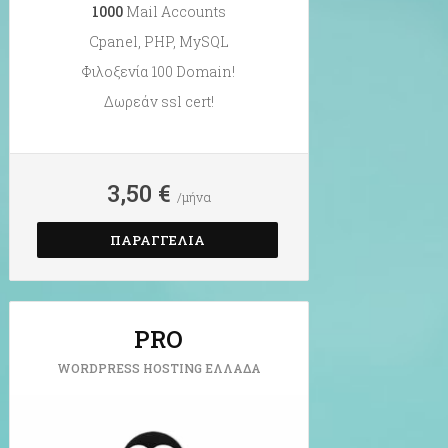
1000
Mail Accounts
Cpanel, PHP, MySQL
Φιλοξενία 100 Domain!
Δωρεάν ssl cert!
3,50 €
/μήνα
ΠΑΡΑΓΓΕΛΊΑ
PRO
WORDPRESS HOSTING ΕΛΛΆΔΑ