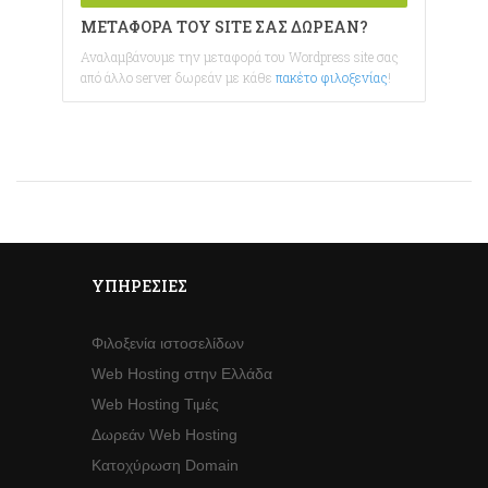
ΜΕΤΑΦΟΡΆ ΤΟΥ SITE ΣΑΣ ΔΩΡΕΆΝ?
Αναλαμβάνουμε την μεταφορά του Wordpress site σας
από άλλο server δωρεάν με κάθε
πακέτο φιλοξενίας
!
ΥΠΗΡΕΣΊΕΣ
Φιλοξενία ιστοσελίδων
Web Hosting στην Ελλάδα
Web Hosting Τιμές
Δωρεάν Web Hosting
Κατοχύρωση Domain