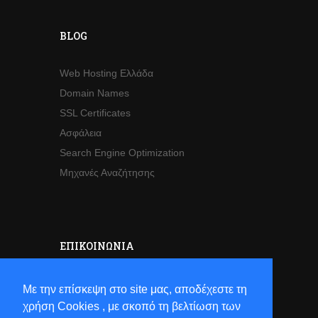
BLOG
Web Hosting Ελλάδα
Domain Names
SSL Certificates
Ασφάλεια
Search Engine Optimization
Μηχανές Αναζήτησης
ΕΠΙΚΟΙΝΩΝΊΑ
Sales
Με την επίσκεψη στο site μας, αποδέχεστε τη
Τηλ:
+30 2821063941
χρήση Cookies , με σκοπό τη βελτίωση των