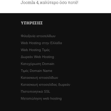
Joomla 4, καλύτερο όσο ποτέ!
ΥΠΗΡΕΣΊΕΣ
Φιλοξενία ιστοσελίδων
Web Hosting στην Ελλάδα
Web Hosting Τιμές
Δωρεάν Web Hosting
Κατοχύρωση Domain
Τιμές Domain Name
Κατασκευή ιστοσελίδων
Κατασκευή ιστοσελίδας δωρεάν
Πιστοποιητικά SSL
Μεταπώληση web hosting