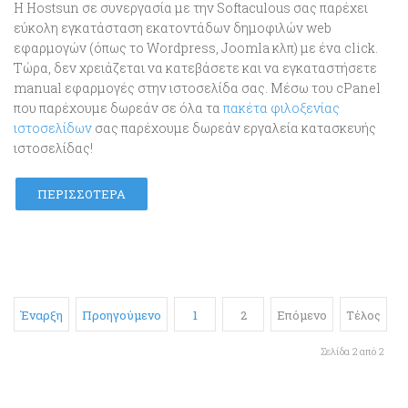
Η Hostsun σε συνεργασία με την Softaculous σας παρέχει
εύκολη εγκατάσταση εκατοντάδων δημοφιλών web
εφαρμογών (όπως το Wordpress, Joomla κλπ) με ένα click.
Τώρα, δεν χρειάζεται να κατεβάσετε και να εγκαταστήσετε
manual εφαρμογές στην ιστοσελίδα σας. Μέσω του cPanel
που παρέχουμε δωρεάν σε όλα τα
πακέτα φιλοξενίας
ιστοσελίδων
σας παρέχουμε δωρεάν εργαλεία κατασκευής
ιστοσελίδας!
ΠΕΡΙΣΣΌΤΕΡΑ
Έναρξη
Προηγούμενο
1
2
Επόμενο
Τέλος
Σελίδα 2 από 2