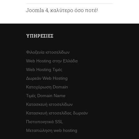
Joomla 4, καλύτερο όσο ποτέ!
ΥΠΗΡΕΣΊΕΣ
Φιλοξενία ιστοσελίδων
Web Hosting στην Ελλάδα
Web Hosting Τιμές
Δωρεάν Web Hosting
Κατοχύρωση Domain
Τιμές Domain Name
Κατασκευή ιστοσελίδων
Κατασκευή ιστοσελίδας δωρεάν
Πιστοποιητικά SSL
Μεταπώληση web hosting