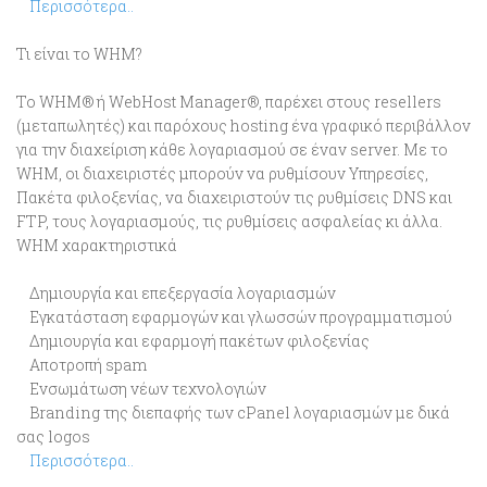
Περισσότερα..
Τι είναι το WHM?
Το WHM® ή WebHost Manager®, παρέχει στους resellers
(μεταπωλητές) και παρόχους hosting ένα γραφικό περιβάλλον
για την διαχείριση κάθε λογαριασμού σε έναν server. Με το
WHM, οι διαχειριστές μπορούν να ρυθμίσουν Υπηρεσίες,
Πακέτα φιλοξενίας, να διαχειριστούν τις ρυθμίσεις DNS και
FTP, τους λογαριασμούς, τις ρυθμίσεις ασφαλείας κι άλλα.
WHM χαρακτηριστικά
Δημιουργία και επεξεργασία λογαριασμών
Εγκατάσταση εφαρμογών και γλωσσών προγραμματισμού
Δημιουργία και εφαρμογή πακέτων φιλοξενίας
Αποτροπή spam
Ενσωμάτωση νέων τεχνολογιών
Branding της διεπαφής των cPanel λογαριασμών με δικά
σας logos
Περισσότερα..