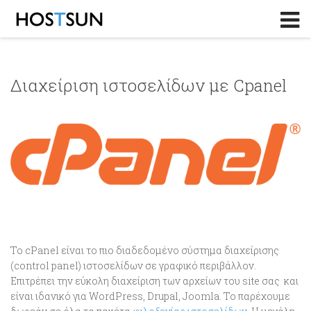
Log in
or
Sign up
Το Email σας
Διαχείριση ιστοσελίδων με Cpanel
Password
Υπενθύμιση κωδικού?
Το cPanel είναι το πιο διαδεδομένο σύστημα διαχείρισης
(control panel) ιστοσελίδων σε γραφικό περιβάλλον.
Επιτρέπει την εύκολη διαχείριση των αρχείων του site σας και
είναι ιδανικό για WordPress, Drupal, Joomla. Το παρέχουμε