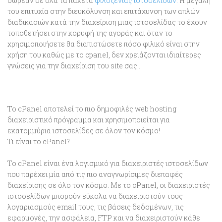
δωρεάν σε όλα τα πακέτα
φιλοξενίας ιστοσελίδων.
Η μεγάλη
του επιτυχία στην διευκόλυνση και επιτάχυνση των απλών
διαδικασιών κατά την διαχείριση μιας ιστοσελίδας το έχουν
τοποθετήσει στην κορυφή της αγοράς και όταν το
χρησιμοποιήσετε θα διαπιστώσετε πόσο φιλικό είναι στην
χρήση του καθώς με το cpanel, δεν χρειάζονται ιδιαίτερες
γνώσεις για την διαχείριση του site σας..
Το cPanel αποτελεί το πιο δημοφιλές web hosting
διαχειριστικό πρόγραμμα και χρησιμοποιείται για
εκατομμύρια ιστοσελίδες σε όλον τον κόσμο!
Τι είναι το cPanel?
Το cPanel είναι ένα λογισμικό για διαχειριστές ιστοσελίδων
που παρέχει μία από τις πιο αναγνωρίσιμες διεπαφές
διαχείρισης σε όλο τον κόσμο. Με το cPanel, οι διαχειριστές
ιστοσελίδων μπορούν εύκολα να διαχειριστούν τους
λογαριασμούς email τους, τις βάσεις δεδομένων, τις
εφαρμογές, την ασφάλεια, FTP και να διαχειριστούν κάθε