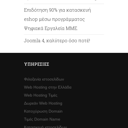
Επιδότηση 90% για κατασκευή
eshop μέσω προγράμματος
Ψηφιακά Εργαλεία ΜΜΕ.
Joomla 4, καλύτερο όσο ποτέ!
ΥΠΗΡΕΣΊΕΣ
Φιλοξενία ιστοσελίδων
Web Hosting στην Ελλάδα
Web Hosting Τιμές
Δωρεάν Web Hosting
Κατοχύρωση Domain
Τιμές Domain Name
Κατασκευή ιστοσελίδων