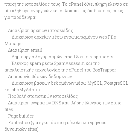
πτυχή της ιστοσελίδας τους. Το cPanel δίνει πλήρη έλεγχο σε
μία πληθώρα ενεργειών και απλοποιεί τις διαδικασίες όπως
για παράδειγμα:
Διαχείριση αρχείων ιστοσελίδας
Διαχείριση αρχείων μέσω ενσωματωμένου web File
Manager
Διαχείριση email
Δημιουργία λογαριασμών email & auto responders
Έλεγχος spam μέσω SpamAssassin και της
αποκλειστικής τεχνολογίας της cPanel του BoxTrapper
Δημιουργία βάσεων δεδομένων
Διαχείριση βάσεων δεδομένων μέσω MySQL, PostgreSQL
και phpMyAdmin
Προβολή στατιστικών ιστοσελίδας
Διαχείριση εγγραφών DNS και πλήρης έλεγχος των zone
files
Page builder
Fantastico (για εγκατάσταση εύκολα και γρήγορα
δυναμικών sites)