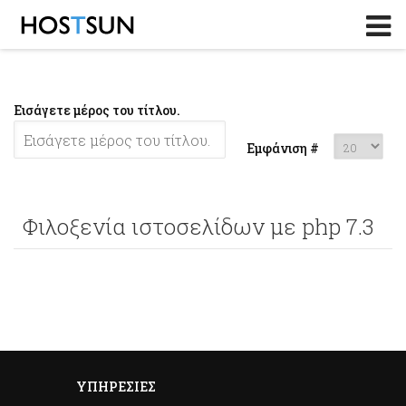
Log in
or
Sign up
Το Email σας
Εισάγετε μέρος του τίτλου.
Password
Εμφάνιση #
Υπενθύμιση κωδικού?
Φιλοξενία ιστοσελίδων με php 7.3
ΥΠΗΡΕΣΊΕΣ