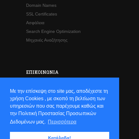
Domain Names
SSL Certificates
Ασφάλεια
Search Engine Optimization
Μηχανές Αναζήτησης
ΕΠΙΚΟΙΝΩΝΊΑ
Sales
Με την επίσκεψη στο site μας, αποδέχεστε τη
Τηλ:
+30 2821063941
χρήση Cookies , με σκοπό τη βελτίωση των
Email:
sales[at]hostsun[dot]com
υπηρεσιών που σας παρέχουμε καθώς και
την Πολιτική Προστασίας Προσωπικών
Δεδομένων μας.
Περισσότερα
Κατάλαβα!