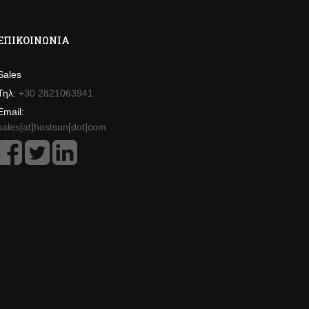
ΕΠΙΚΟΙΝΩΝΊΑ
Sales
Τηλ:
+30 2821063941
Email:
sales[at]hostsun[dot]com