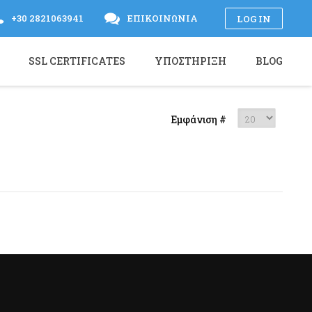
+30 2821063941
ΕΠΙΚΟΙΝΩΝΊΑ
LOG IN
SSL CERTIFICATES
ΥΠΟΣΤΉΡΙΞΗ
BLOG
Εμφάνιση #