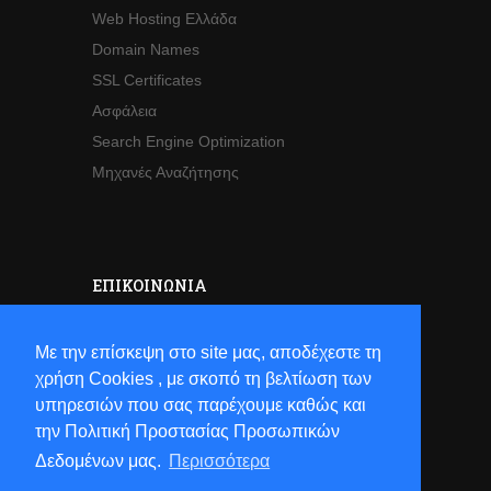
Web Hosting Ελλάδα
Domain Names
SSL Certificates
Ασφάλεια
Search Engine Optimization
Μηχανές Αναζήτησης
ΕΠΙΚΟΙΝΩΝΊΑ
Sales
Με την επίσκεψη στο site μας, αποδέχεστε τη
Τηλ:
+30 2821063941
χρήση Cookies , με σκοπό τη βελτίωση των
Email:
sales[at]hostsun[dot]com
υπηρεσιών που σας παρέχουμε καθώς και
την Πολιτική Προστασίας Προσωπικών
Δεδομένων μας.
Περισσότερα