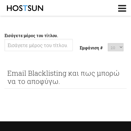
Log in
or
Sign up
Το Email σας
Εισάγετε μέρος του τίτλου.
Password
Εμφάνιση #
Υπενθύμιση κωδικού?
Email Blacklisting και πως μπορώ
να το αποφύγω.