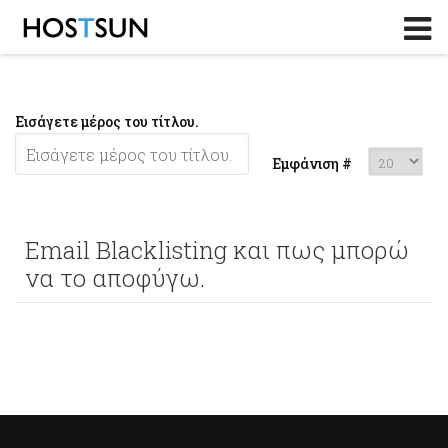
Log in
or
Sign up
Το Email σας
Εισάγετε μέρος του τίτλου.
Password
Εμφάνιση #
Υπενθύμιση κωδικού?
Email Blacklisting και πως μπορώ
να το αποφύγω.