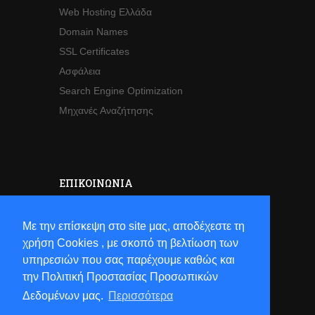
Web Hosting Ελλάδα
Domain Names
SSL Certificates
Ασφάλεια
Search Engine Optimization
Μηχανές Αναζήτησης
ΕΠΙΚΟΙΝΩΝΊΑ
Sales
Με την επίσκεψη στο site μας, αποδέχεστε τη
Τηλ:
+30 2821063941
χρήση Cookies , με σκοπό τη βελτίωση των
Email:
sales[at]hostsun[dot]com
υπηρεσιών που σας παρέχουμε καθώς και
την Πολιτική Προστασίας Προσωπικών
Δεδομένων μας.
Περισσότερα