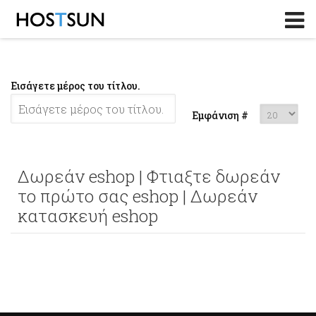
Log in
or
Sign up
Το Email σας
Εισάγετε μέρος του τίτλου.
Password
Εμφάνιση #
Υπενθύμιση κωδικού?
Δωρεάν eshop | Φτιαξτε δωρεάν
το πρώτο σας eshop | Δωρεάν
κατασκευή eshop