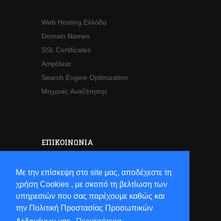
Web Hosting Ελλάδα
Domain Names
SSL Certificates
Ασφάλεια
Search Engine Optimization
Μηχανές Αναζήτησης
ΕΠΙΚΟΙΝΩΝΊΑ
Sales
Με την επίσκεψη στο site μας, αποδέχεστε τη
Τηλ:
+30 2821063941
χρήση Cookies , με σκοπό τη βελτίωση των
Email:
sales[at]hostsun[dot]com
υπηρεσιών που σας παρέχουμε καθώς και
την Πολιτική Προστασίας Προσωπικών