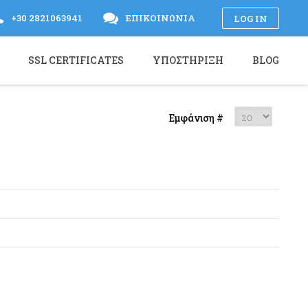
+30 2821063941
ΕΠΙΚΟΙΝΩΝΊΑ
LOG IN
SSL CERTIFICATES
ΥΠΟΣΤΉΡΙΞΗ
BLOG
Εμφάνιση #