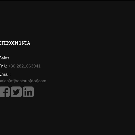
ΕΠΙΚΟΙΝΩΝΊΑ
Sales
Τηλ:
+30 2821063941
Email:
sales[at]hostsun[dot]com