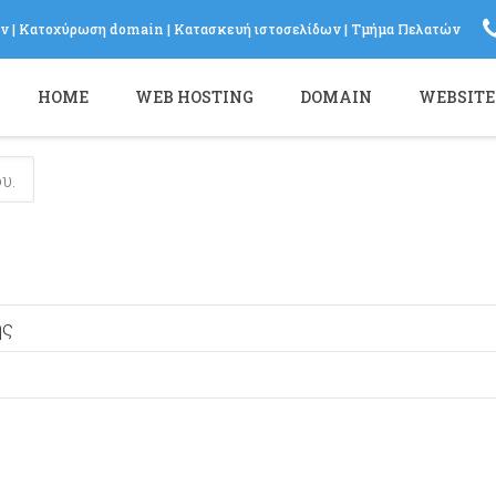
ων
|
Κατοχύρωση domain
|
Κατασκευή ιστοσελίδων
|
Τμήμα Πελατών
Log in
HOME
WEB HOSTING
DOMAIN
WEBSITE
or
Sign up
Το Email σας
Password
Υπενθύμιση κωδικού?
ης