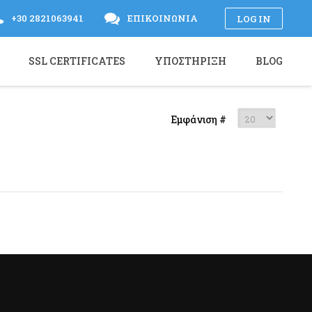
+30 2821063941
ΕΠΙΚΟΙΝΩΝΊΑ
LOG IN
SSL CERTIFICATES
ΥΠΟΣΤΉΡΙΞΗ
BLOG
Εμφάνιση #