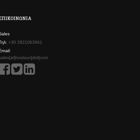
ΕΠΙΚΟΙΝΩΝΊΑ
Sales
Τηλ:
+30 2821063941
Email:
sales[at]hostsun[dot]com