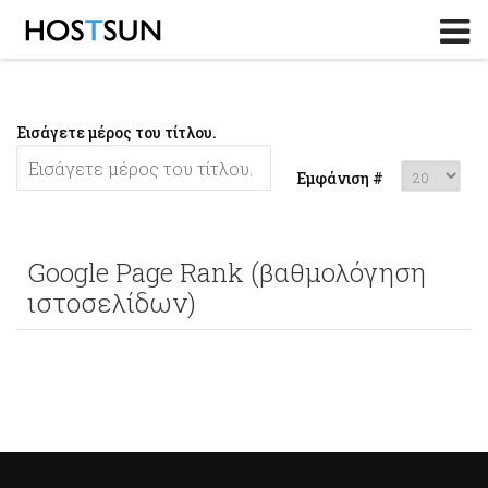
Log in
or
Sign up
Το Email σας
Εισάγετε μέρος του τίτλου.
Password
Εμφάνιση #
Υπενθύμιση κωδικού?
Google Page Rank (βαθμολόγηση
ιστοσελίδων)