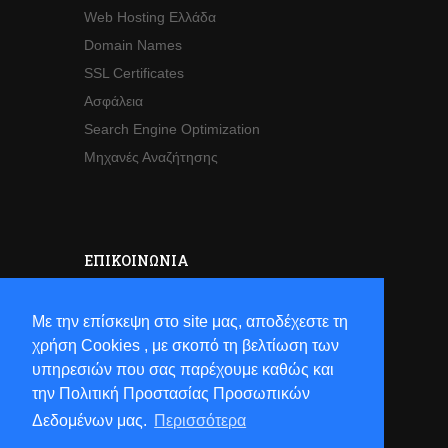
Web Hosting Ελλάδα
Domain Names
SSL Certificates
Ασφάλεια
Search Engine Optimization
Μηχανές Αναζήτησης
ΕΠΙΚΟΙΝΩΝΊΑ
Sales
Με την επίσκεψη στο site μας, αποδέχεστε τη
Τηλ:
+30 2821063941
χρήση Cookies , με σκοπό τη βελτίωση των
Email:
sales[at]hostsun[dot]com
υπηρεσιών που σας παρέχουμε καθώς και
την Πολιτική Προστασίας Προσωπικών
Δεδομένων μας.
Περισσότερα