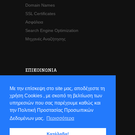
Domain Names
SSL Certificates
Ασφάλεια
Search Engine Optimization
Μηχανές Αναζήτησης
ΕΠΙΚΟΙΝΩΝΊΑ
Sales
Με την επίσκεψη στο site μας, αποδέχεστε τη
Τηλ:
+30 2821063941
χρήση Cookies , με σκοπό τη βελτίωση των
Email:
sales[at]hostsun[dot]com
υπηρεσιών που σας παρέχουμε καθώς και
την Πολιτική Προστασίας Προσωπικών
Δεδομένων μας.
Περισσότερα
Κατάλαβα!