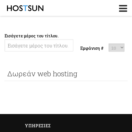
Log in
or
Sign up
Το Email σας
Εισάγετε μέρος του τίτλου.
Password
Εμφάνιση #
Υπενθύμιση κωδικού?
Δωρεάν web hosting
ΥΠΗΡΕΣΊΕΣ