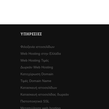
ΥΠΗΡΕΣΊΕΣ
Φιλοξενία ιστοσελίδων
Web Hosting στην Ελλάδα
Web Hosting Τιμές
Δωρεάν Web Hosting
Κατοχύρωση Domain
Τιμές Domain Name
Κατασκευή ιστοσελίδων
Κατασκευή ιστοσελίδας δωρεάν
Πιστοποιητικά SSL
Μεταπώληση web hosting