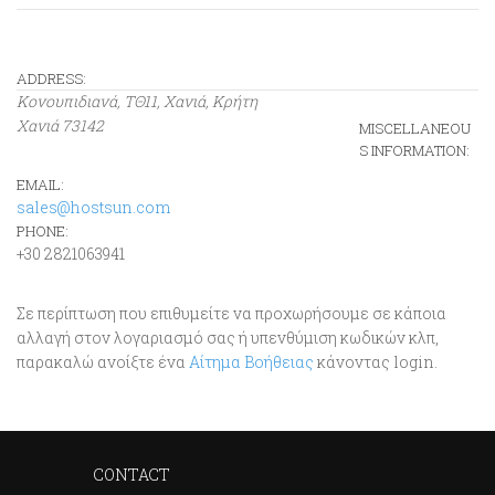
ADDRESS:
Κονουπιδιανά, ΤΘ11, Χανιά, Κρήτη
Χανιά
73142
MISCELLANEOU
S INFORMATION:
EMAIL:
sales@hostsun.com
PHONE:
+30 2821063941
Σε περίπτωση που επιθυμείτε να προχωρήσουμε σε κάποια
αλλαγή στον λογαριασμό σας ή υπενθύμιση κωδικών κλπ,
παρακαλώ ανοίξτε ένα
Αίτημα Βοήθειας
κάνοντας login.
CONTACT