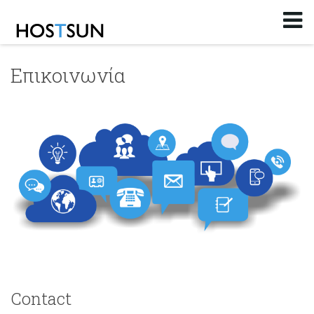
Log in
or
Sign up
Email
Επικοινωνία
Password
You don't remember your password?
Contact