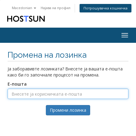
Macedonian
Најава на профил
Потрошувачка кошничка
Togg
navig
Промена на лозинка
Ја заборавивте лозинката? Внесете ја вашата е-пошта
како би го започнале процесот на промена.
Е-пошта
Промени лозинка