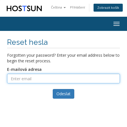
Čeština
Přihlášení
Zobrazit košík
Togg
navig
Reset hesla
Forgotten your password? Enter your email address below to
begin the reset process.
E-mailová adresa
Odeslat