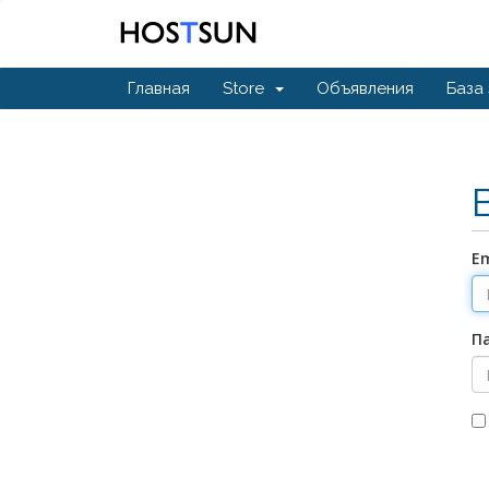
Главная
Store
Объявления
База
Em
П