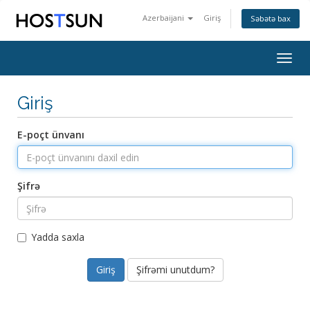
Azerbaijani
Giriş
Səbətə bax
Togg
navig
Giriş
E-poçt ünvanı
Şifrə
Yadda saxla
Şifrəmi unutdum?