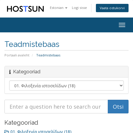
Estonian
Logi sisse
Vaata ostukorvi
Togg
navig
Teadmistebaas
Portaali avaleht
Teadmistebaas
Kategooriad
Kategooriad
01. Φιλοξενία ιστοσελίδων (18)