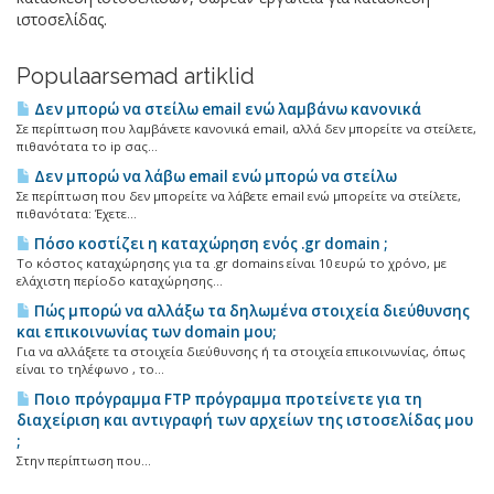
ιστοσελίδας.
Populaarsemad artiklid
Δεν μπορώ να στείλω email ενώ λαμβάνω κανονικά
Σε περίπτωση που λαμβάνετε κανονικά email, αλλά δεν μπορείτε να στείλετε,
πιθανότατα το ip σας...
Δεν μπορώ να λάβω email ενώ μπορώ να στείλω
Σε περίπτωση που δεν μπορείτε να λάβετε email ενώ μπορείτε να στείλετε,
πιθανότατα: Έχετε...
Πόσο κοστίζει η καταχώρηση ενός .gr domain ;
Το κόστος καταχώρησης για τα .gr domains είναι 10 ευρώ το χρόνο, με
ελάχιστη περίοδο καταχώρησης...
Πώς μπορώ να αλλάξω τα δηλωμένα στοιχεία διεύθυνσης
και επικοινωνίας των domain μου;
Για να αλλάξετε τα στοιχεία διεύθυνσης ή τα στοιχεία επικοινωνίας, όπως
είναι το τηλέφωνο , το...
Ποιο πρόγραμμα FTP πρόγραμμα προτείνετε για τη
διαχείριση και αντιγραφή των αρχείων της ιστοσελίδας μου
;
Στην περίπτωση που...