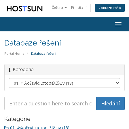
Čeština
Přihlášení
Zobrazit košík
Togg
navig
Databáze řešení
Portal Home
Databáze řešení
Kategorie
Kategorie
01. Φιλοξενία ιστοσελίδων (18)