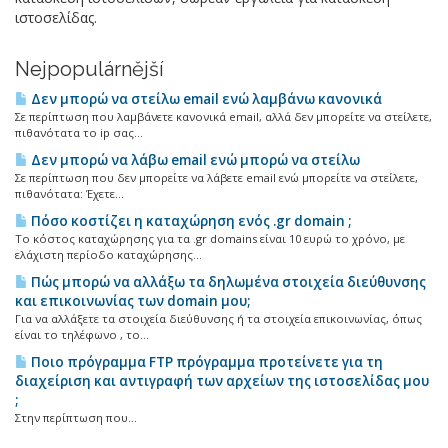
ιστοσελίδας.
Nejpopulárnější
Δεν μπορώ να στείλω email ενώ λαμβάνω κανονικά
Σε περίπτωση που λαμβάνετε κανονικά email, αλλά δεν μπορείτε να στείλετε,
πιθανότατα το ip σας...
Δεν μπορώ να λάβω email ενώ μπορώ να στείλω
Σε περίπτωση που δεν μπορείτε να λάβετε email ενώ μπορείτε να στείλετε,
πιθανότατα: Έχετε...
Πόσο κοστίζει η καταχώρηση ενός .gr domain ;
Το κόστος καταχώρησης για τα .gr domains είναι 10 ευρώ το χρόνο, με
ελάχιστη περίοδο καταχώρησης...
Πώς μπορώ να αλλάξω τα δηλωμένα στοιχεία διεύθυνσης
και επικοινωνίας των domain μου;
Για να αλλάξετε τα στοιχεία διεύθυνσης ή τα στοιχεία επικοινωνίας, όπως
είναι το τηλέφωνο , το...
Ποιο πρόγραμμα FTP πρόγραμμα προτείνετε για τη
διαχείριση και αντιγραφή των αρχείων της ιστοσελίδας μου
;
Στην περίπτωση που...