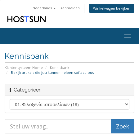
Nederlands
Aanmelden
Winkelwagen bekijken
Togg
navig
Kennisbank
Klantensysteem Home
Kennisbank
Bekijk artikels die jou kunnen helpen softaculous
Categorieën