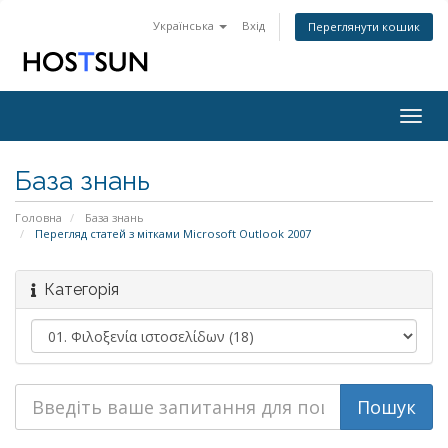
Українська
Вхід
Переглянути кошик
Togg
navig
База знань
Головна
База знань
Перегляд статей з мітками Microsoft Outlook 2007
Категорія