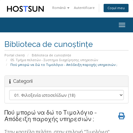
Română
Autentificare
Coșul meu
Togg
navig
Biblioteca de cunoștințe
Portal clienți
Biblioteca de cunoștințe
05. Τμήμα πελατών - Συστημα διαχείρησης υπηρεσιών
Πού μπορώ να δώ το Τιμολόγιο - Απόδειξη παροχής υπηρεσιών ;
Categorii
Πού μπορώ να δώ το Τιμολόγιο -
Απόδειξη παροχής υπηρεσιών ;
Στην καρτέλα πελάτη, στην επιλογή "Τιμολόγια"