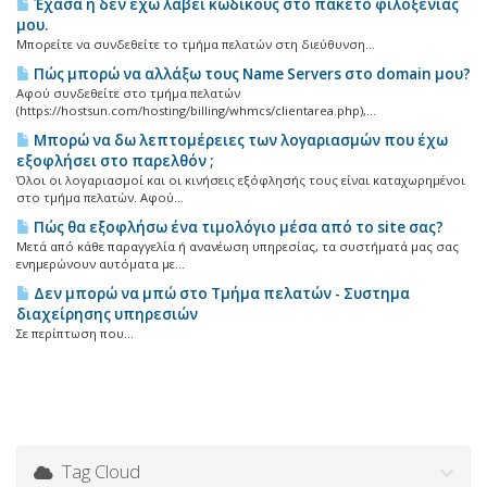
Έχασα ή δεν έχω λάβει κωδικούς στο πακέτο φιλοξενίας
μου.
Μπορείτε να συνδεθείτε το τμήμα πελατών στη διεύθυνση...
Πώς μπορώ να αλλάξω τους Name Servers στο domain μου?
Αφού συνδεθείτε στο τμήμα πελατών
(https://hostsun.com/hosting/billing/whmcs/clientarea.php),...
Μπορώ να δω λεπτομέρειες των λογαριασμών που έχω
εξοφλήσει στο παρελθόν ;
Όλοι οι λογαριασμοί και οι κινήσεις εξόφλησής τους είναι καταχωρημένοι
στο τμήμα πελατών. Αφού...
Πώς θα εξοφλήσω ένα τιμολόγιο μέσα από το site σας?
Μετά από κάθε παραγγελία ή ανανέωση υπηρεσίας, τα συστήματά μας σας
ενημερώνουν αυτόματα με...
Δεν μπορώ να μπώ στο Τμήμα πελατών - Συστημα
διαχείρησης υπηρεσιών
Σε περίπτωση που...
Tag Cloud