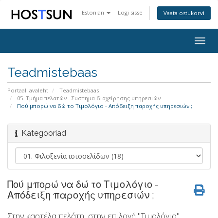
Estonian
Logi sisse
Vaata ostukorvi
Togg
navig
Teadmistebaas
Portaali avaleht
Teadmistebaas
05. Τμήμα πελατών - Συστημα διαχείρησης υπηρεσιών
Πού μπορώ να δώ το Τιμολόγιο - Απόδειξη παροχής υπηρεσιών ;
Kategooriad
Πού μπορώ να δώ το Τιμολόγιο -
Απόδειξη παροχής υπηρεσιών ;
Στην καρτέλα πελάτη, στην επιλογή "Τιμολόγια"