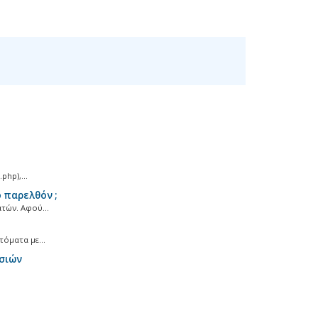
hp),...
 παρελθόν ;
τών. Αφού...
όματα με...
σιών