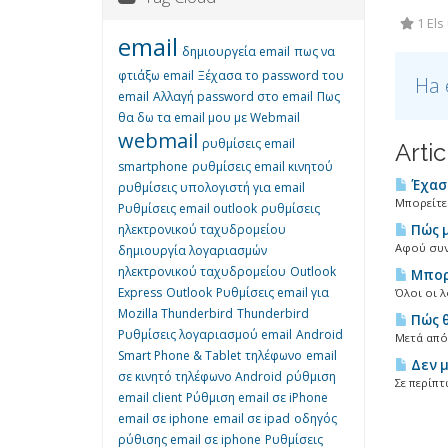
1 Els
email
δημιουργεία email
πως να
φτιάξω email
Ξέχασα το password του
Ha 
email
Αλλαγή password στο email
Πως
θα δω τα email μου με Webmail
webmail
ρυθμίσεις email
Arti
smartphone
ρυθμίσεις email κινητού
Έχασα
ρυθμίσεις υπολογιστή για email
Μπορείτε 
Ρυθμίσεις email outlook
ρυθμίσεις
ηλεκτρονικού ταχυδρομείου
Πώς μ
Αφού συνδ
δημιουργία λογαριασμών
ηλεκτρονικού ταχυδρομείου
Outlook
Μπορώ
Express
Outlook
Ρυθμίσεις email για
Όλοι οι λ
Mozilla Thunderbird
Thunderbird
Πώς θ
Ρυθμίσεις λογαριασμού email
Android
Μετά από
Smart Phone & Tablet
τηλέφωνο
email
Δεν μ
σε κινητό τηλέφωνο Android
ρύθμιση
Σε περίπτ
email client
Ρύθμιση email σε iPhone
email σε iphone
email σε ipad
οδηγός
ρύθισης email σε iphone
Ρυθμίσεις