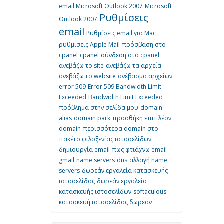
email Microsoft Outlook 2007
Microsoft
Ρυθμίσεις
Outlook 2007
email
Ρυθμίσεις email για Mac
ρυθμισεις Apple Mail
πρόσβαση στο
cpanel
cpanel
σύνδεση στο cpanel
ανεβάζω το site
ανεβάζω τα αρχεία
ανεβάζω το website
ανέβασμα αρχείων
error 509
Error 509 Bandwidth Limit
Exceeded
Bandwidth Limit Exceeded
πρόβλημα στην σελίδα μου
domain
alias
domain park
προσθήκη επιπλέον
domain
περισσότερα domain στο
πακέτο φιλοξενίας ιστοσελίδων
δημιουργία email
πως φτιάχνω email
gmail
name servers
dns
αλλαγή name
servers
δωρεάν εργαλεία κατασκευής
ιστοσελίδας
δωρεάν εργαλείο
κατασκευής ιστοσελίδων
softaculous
κατασκευή ιστοσελίδας δωρεάν