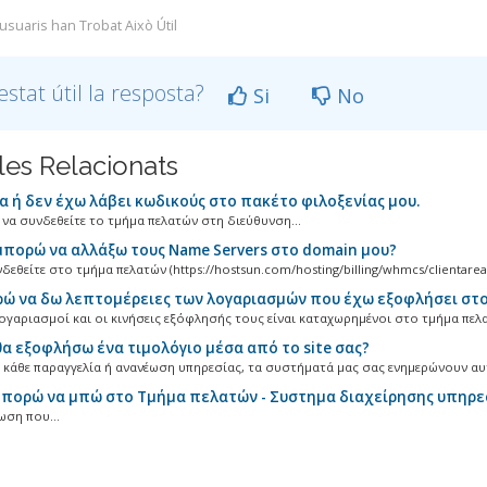
 usuaris han Trobat Això Útil
estat útil la resposta?
Si
No
cles Relacionats
 ή δεν έχω λάβει κωδικούς στο πακέτο φιλοξενίας μου.
να συνδεθείτε το τμήμα πελατών στη διεύθυνση...
πορώ να αλλάξω τους Name Servers στο domain μου?
εθείτε στο τμήμα πελατών (https://hostsun.com/hosting/billing/whmcs/clientarea.p
 να δω λεπτομέρειες των λογαριασμών που έχω εξοφλήσει στο
ογαριασμοί και οι κινήσεις εξόφλησής τους είναι καταχωρημένοι στο τμήμα πελα
α εξοφλήσω ένα τιμολόγιο μέσα από το site σας?
 κάθε παραγγελία ή ανανέωση υπηρεσίας, τα συστήματά μας σας ενημερώνουν αυτ
πορώ να μπώ στο Τμήμα πελατών - Συστημα διαχείρησης υπηρε
ωση που...