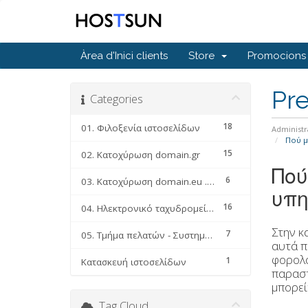
Àrea d'Inici clients
Store
Promocions
Pr
Categories
18
01. Φιλοξενία ιστοσελίδων
Administr
Πού μ
15
02. Κατοχύρωση domain.gr
Πού
6
03. Κατοχύρωση domain.eu .com .net .org κλπ
υπη
16
04. Ηλεκτρονικό ταχυδρομείο (email faq)
Στην κ
7
05. Τμήμα πελατών - Συστημα διαχείρησης υπηρεσιών
αυτά π
φορολο
1
Κατασκευή ιστοσελίδων
παραστ
μπορεί
Tag Cloud