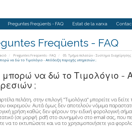
Preguntes Freqüents - FAQ
Estat de la xarxa
Contact
eguntes Freqüents - FAQ
ació
Preguntes Freqüents - FAQ
05. Τμήμα πελατών - Συστημα διαχείρησης
πορώ να δώ το Τιμολόγιο - Απόδειξη παροχής υπηρεσιών ;
 μπορώ να δώ το Τιμολόγιο -
ρεσιών ;
αρτέλα πελάτη, στην επιλογή "Τιμολόγια" μπορείτε να δείτε
ου εκκρεμούν. Αυτά όμως δεν αποτελούν νόμιμα παραστατικ
γική χρήση καθώς δεν φέρουν την ειδική φορολογική σήμαν
ατικό (σε μορφή .pdf) στο συνημμένο στο email σας, που πε
τε να το εκτυπώσετε και να το χρησιμοποιήσετε για φορολο