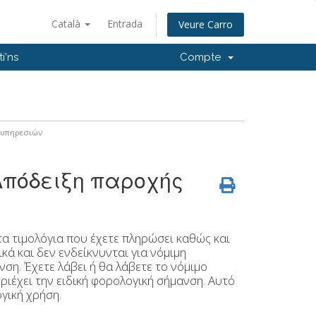
Català
Entrada
Veure Carro
i'ns
Compte
 υπηρεσιών
 Απόδειξη παροχής
 τα τιμολόγια που έχετε πληρώσει καθώς και
ά και δεν ενδείκνυνται για νόμιμη
ση. Έχετε λάβει ή θα λάβετε το νόμιμο
ριέχει την ειδική φορολογική σήμανση. Αυτό
γική χρήση.