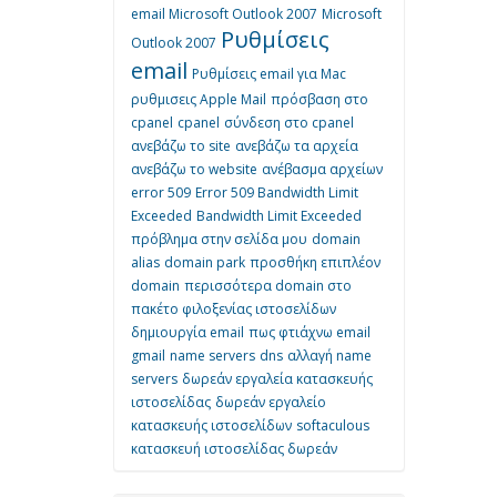
email Microsoft Outlook 2007
Microsoft
Ρυθμίσεις
Outlook 2007
email
Ρυθμίσεις email για Mac
ρυθμισεις Apple Mail
πρόσβαση στο
cpanel
cpanel
σύνδεση στο cpanel
ανεβάζω το site
ανεβάζω τα αρχεία
ανεβάζω το website
ανέβασμα αρχείων
error 509
Error 509 Bandwidth Limit
Exceeded
Bandwidth Limit Exceeded
πρόβλημα στην σελίδα μου
domain
alias
domain park
προσθήκη επιπλέον
domain
περισσότερα domain στο
πακέτο φιλοξενίας ιστοσελίδων
δημιουργία email
πως φτιάχνω email
gmail
name servers
dns
αλλαγή name
servers
δωρεάν εργαλεία κατασκευής
ιστοσελίδας
δωρεάν εργαλείο
κατασκευής ιστοσελίδων
softaculous
κατασκευή ιστοσελίδας δωρεάν