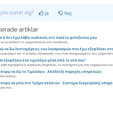
lpte svaret dig?
Ja
Nej
terade artiklar
 ή δεν έχω λάβει κωδικούς στο πακέτο φιλοξενίας μου.
να συνδεθείτε το τμήμα πελατών στη διεύθυνση...
 να δω λεπτομέρειες των λογαριασμών που έχω εξοφλήσει στο
ογαριασμοί και οι κινήσεις εξόφλησής τους είναι καταχωρημένοι στο τμήμα πελα
α εξοφλήσω ένα τιμολόγιο μέσα από το site σας?
 κάθε παραγγελία ή ανανέωση υπηρεσίας, τα συστήματά μας σας ενημερώνουν αυτ
πορώ να δώ το Τιμολόγιο - Απόδειξη παροχής υπηρεσιών ;
έλα πελάτη,...
πορώ να μπώ στο Τμήμα πελατών - Συστημα διαχείρησης υπηρε
ωση που...