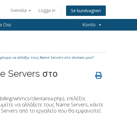
Svenska
Logga in
Se kundvagnen
a Oss
Konto
μπορώ να αλλάξω τους Name Servers στο domain μου?
 Servers στο
lling/whmcs/clientarea.php), επιλέξτε
μείτε να αλλάξετε τους Name Servers, κάντε
Servers από το εργαλείο που θα εμφανιστεί