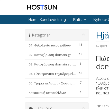
Hem - Kundavdelning
Butik
Nyheter
Hjä
Kategorier
18
01. Φιλοξενία ιστοσελίδων
Support
15
02. Κατοχύρωση domain.gr
Πώς
6
03. Κατοχύρωση domain.eu .com .net .org κλπ
dom
16
04. Ηλεκτρονικό ταχυδρομείο (email faq)
Αφού σ
"Ονόμα
7
05. Τμήμα πελατών - Συστημα διαχείρησης υπηρεσιών
κλικ σ
1
και πα
Κατασκευή ιστοσελίδων
2 anv
Tag Cloud