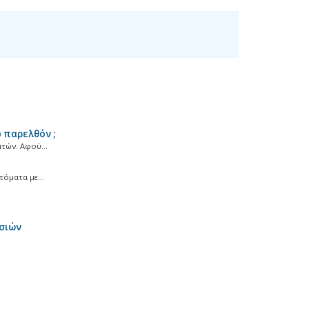
 παρελθόν ;
τών. Αφού...
όματα με...
σιών