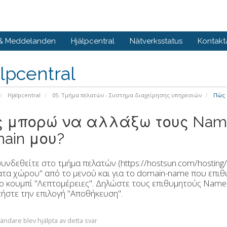
 & Meddelanden
Hjälpcentral
Nätverksstatus
Kontakt
lpcentral
Hjälpcentral
05. Τμήμα πελατών - Συστημα διαχείρησης υπηρεσιών
Πώς 
 μπορώ να αλλάξω τους Name
ain μου?
υνδεθείτε στο τμήμα πελατών (https://hostsun.com/hosting/bi
τα χώρου" από το μενού και για το domain-name που επιθυ
το κουμπί "Λεπτομέρειες". Δηλώστε τους επιθυμητούς Name 
τήστε την επιλογή "Αποθήκευση".
ändare blev hjälpta av detta svar