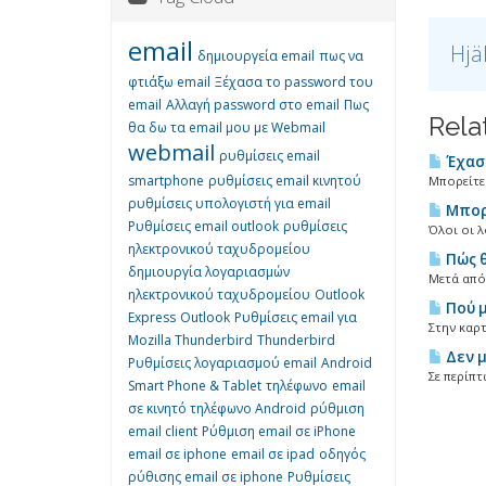
email
Hjä
δημιουργεία email
πως να
φτιάξω email
Ξέχασα το password του
email
Αλλαγή password στο email
Πως
Rela
θα δω τα email μου με Webmail
webmail
ρυθμίσεις email
Έχασα
smartphone
ρυθμίσεις email κινητού
Μπορείτε 
ρυθμίσεις υπολογιστή για email
Μπορώ
Ρυθμίσεις email outlook
ρυθμίσεις
Όλοι οι λ
ηλεκτρονικού ταχυδρομείου
Πώς θ
δημιουργία λογαριασμών
Μετά από
ηλεκτρονικού ταχυδρομείου
Outlook
Πού μ
Express
Outlook
Ρυθμίσεις email για
Στην καρτ
Mozilla Thunderbird
Thunderbird
Δεν μ
Ρυθμίσεις λογαριασμού email
Android
Σε περίπτ
Smart Phone & Tablet
τηλέφωνο
email
σε κινητό τηλέφωνο Android
ρύθμιση
email client
Ρύθμιση email σε iPhone
email σε iphone
email σε ipad
οδηγός
ρύθισης email σε iphone
Ρυθμίσεις