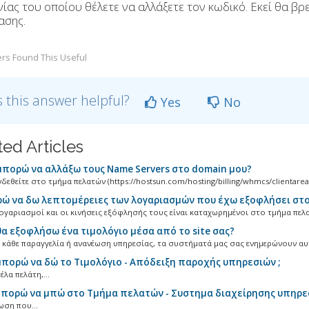
νίας του οποίου θέλετε να αλλάξετε τον κωδικό. Εκεί θα βρ
ασης.
rs Found This Useful
 this answer helpful?
Yes
No
ted Articles
πορώ να αλλάξω τους Name Servers στο domain μου?
εθείτε στο τμήμα πελατών (https://hostsun.com/hosting/billing/whmcs/clientarea.p
 να δω λεπτομέρειες των λογαριασμών που έχω εξοφλήσει στο
ογαριασμοί και οι κινήσεις εξόφλησής τους είναι καταχωρημένοι στο τμήμα πελα
α εξοφλήσω ένα τιμολόγιο μέσα από το site σας?
 κάθε παραγγελία ή ανανέωση υπηρεσίας, τα συστήματά μας σας ενημερώνουν αυτ
πορώ να δώ το Τιμολόγιο - Απόδειξη παροχής υπηρεσιών ;
έλα πελάτη,...
πορώ να μπώ στο Τμήμα πελατών - Συστημα διαχείρησης υπηρε
ωση που...