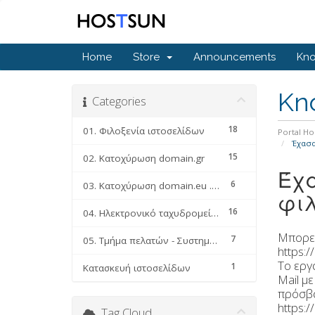
Home
Store
Announcements
Kn
Kn
Categories
18
01. Φιλοξενία ιστοσελίδων
Portal H
Έχασα 
15
02. Κατοχύρωση domain.gr
Έχα
6
03. Κατοχύρωση domain.eu .com .net .org κλπ
φιλ
16
04. Ηλεκτρονικό ταχυδρομείο (email faq)
Μπορεί
7
05. Τμήμα πελατών - Συστημα διαχείρησης υπηρεσιών
https:/
Το εργ
1
Κατασκευή ιστοσελίδων
Μail μ
πρόσβα
https:/
Tag Cloud