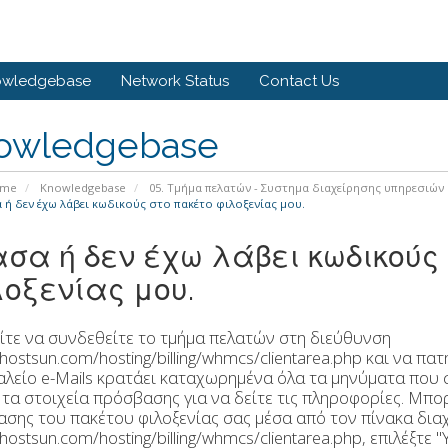
owledgebase
Network Status
Contact Us
owledgebase
ome
Knowledgebase
05. Τμήμα πελατών - Συστημα διαχείρησης υπηρεσιών
ή δεν έχω λάβει κωδικούς στο πακέτο φιλοξενίας μου.
σα ή δεν έχω λάβει κωδικούς
οξενίας μου.
τε να συνδεθείτε το τμήμα πελατών στη διεύθυνση
/hostsun.com/hosting/billing/whmcs/clientarea.php και να πα
αλείο e-Μails κρατάει καταχωρημένα όλα τα μηνύματα που σα
ε τα στοιχεία πρόσβασης για να δείτε τις πληροφορίες. Μπο
σης του πακέτου φιλοξενίας σας μέσα από τον πίνακα δια
/hostsun.com/hosting/billing/whmcs/clientarea.php, επιλέξτε