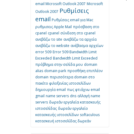
email Microsoft Outlook 2007
Microsoft
Ρυθμίσεις
Outlook 2007
email
Ρυθμίσεις email για Mac
ρυθμισεις Apple Mail
πρόσβαση στο
cpanel
cpanel
σύνδεση στο cpanel
ανεβάζω το site
ανεβάζω τα αρχεία
ανεβάζω το website
ανέβασμα αρχείων
error 509
Error 509 Bandwidth Limit
Exceeded
Bandwidth Limit Exceeded
πρόβλημα στην σελίδα μου
domain
alias
domain park
προσθήκη επιπλέον
domain
περισσότερα domain στο
πακέτο φιλοξενίας ιστοσελίδων
δημιουργία email
πως φτιάχνω email
gmail
name servers
dns
αλλαγή name
servers
δωρεάν εργαλεία κατασκευής
ιστοσελίδας
δωρεάν εργαλείο
κατασκευής ιστοσελίδων
softaculous
κατασκευή ιστοσελίδας δωρεάν