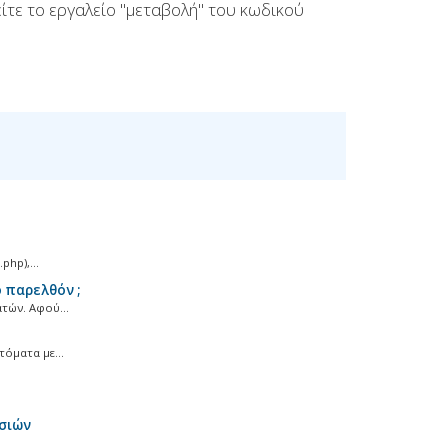
είτε το εργαλείο "μεταβολή" του κωδικού
hp),...
 παρελθόν ;
τών. Αφού...
όματα με...
σιών