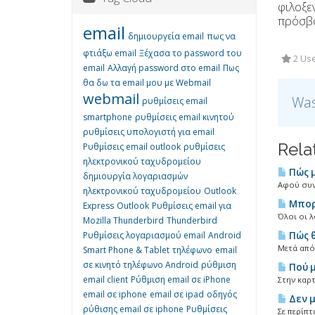
φιλοξε
πρόσβ
email
δημιουργεία email
πως να
φτιάξω email
Ξέχασα το password του
2 Use
email
Αλλαγή password στο email
Πως
θα δω τα email μου με Webmail
webmail
Was
ρυθμίσεις email
smartphone
ρυθμίσεις email κινητού
ρυθμίσεις υπολογιστή για email
Rela
Ρυθμίσεις email outlook
ρυθμίσεις
ηλεκτρονικού ταχυδρομείου
Πώς μ
δημιουργία λογαριασμών
Αφού συνδ
ηλεκτρονικού ταχυδρομείου
Outlook
Μπορώ
Express
Outlook
Ρυθμίσεις email για
Όλοι οι λ
Mozilla Thunderbird
Thunderbird
Ρυθμίσεις λογαριασμού email
Android
Πώς θ
Μετά από
Smart Phone & Tablet
τηλέφωνο
email
σε κινητό τηλέφωνο Android
ρύθμιση
Πού μ
email client
Ρύθμιση email σε iPhone
Στην καρτ
email σε iphone
email σε ipad
οδηγός
Δεν μ
ρύθισης email σε iphone
Ρυθμίσεις
Σε περίπτ