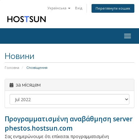
Українська
Вхід
Переглянути кошик
Togg
navig
Новини
Головна
Сповіщення
за місяцем
Προγραμματισμένη αναβάθμηση server
phestos.hostsun.com
Σας ενημερώνουμε ότι επίκειται προγραμματισμένη