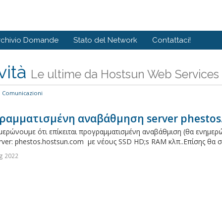
rchivio Domande
Stato del Network
Contattaci!
vità
Le ultime da Hostsun Web Services
Comunicazioni
ραμματισμένη αναβάθμηση server phestos
μερώνουμε ότι επίκειται προγραμματισμένη αναβάθμιση (θα ενημερώ
rver: phestos.hostsun.com με νέους SSD HD;s RAM κλπ..Επίσης θα σ
g 2022