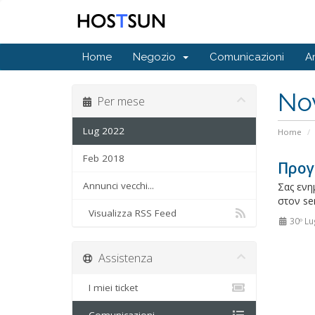
Home
Negozio
Comunicazioni
A
No
Per mese
Lug 2022
Home
Feb 2018
Προγ
Annunci vecchi...
Σας ενη
στον se
Visualizza RSS Feed
30º Lu
Assistenza
I miei ticket