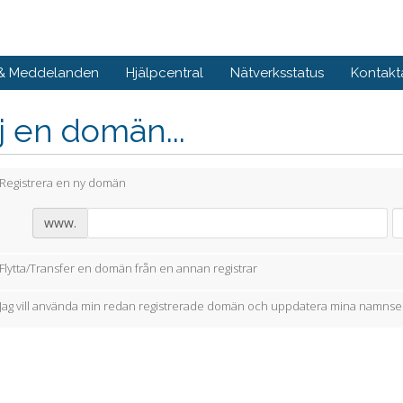
 & Meddelanden
Hjälpcentral
Nätverksstatus
Kontakt
j en domän...
Registrera en ny domän
www.
Flytta/Transfer en domän från en annan registrar
Jag vill använda min redan registrerade domän och uppdatera mina namnse