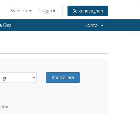
Svenska
Logga in
Se kundvagnen
a Oss
Konto
Kontrollera
rvrar