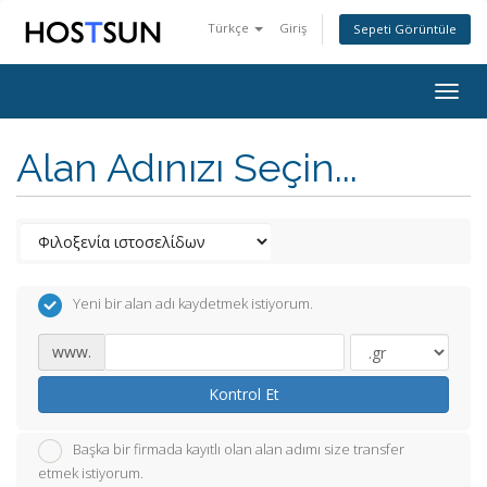
Türkçe
Giriş
Sepeti Görüntüle
Togg
navig
Alan Adınızı Seçin...
Yeni bir alan adı kaydetmek istiyorum.
www.
Kontrol Et
Başka bir firmada kayıtlı olan alan adımı size transfer
etmek istiyorum.