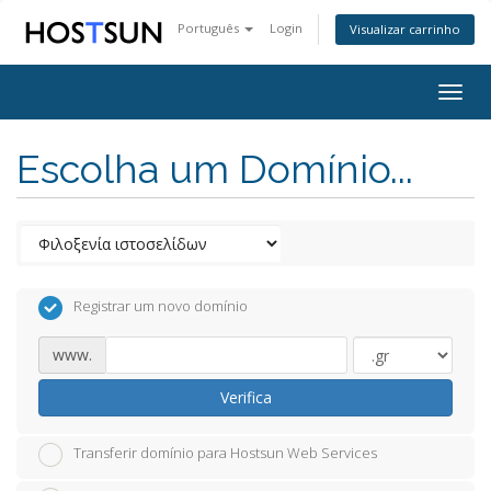
Português
Login
Visualizar carrinho
Togg
navig
Escolha um Domínio...
Registrar um novo domínio
www.
Verifica
Transferir domínio para Hostsun Web Services