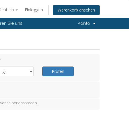
Deutsch
Einloggen
Warenkorb ansehen
ren Sie uns
Konto
.
Prüfen
ver selber anspassen.