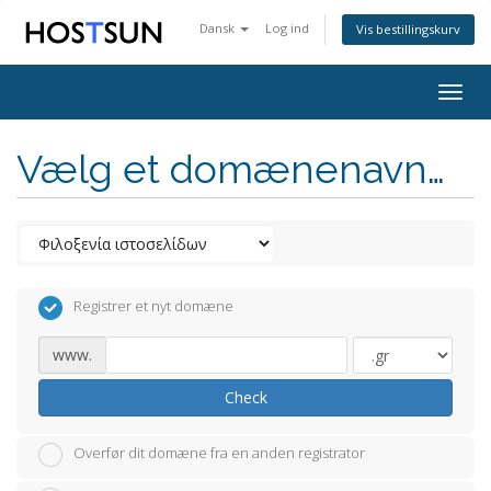
Dansk
Log ind
Vis bestillingskurv
Togg
navig
Vælg et domænenavn…
Registrer et nyt domæne
www.
Check
Overfør dit domæne fra en anden registrator