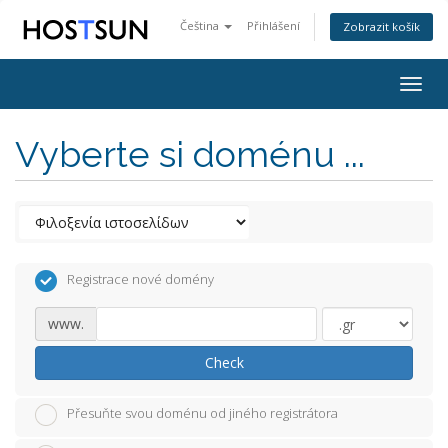
Čeština
Přihlášení
Zobrazit košík
Togg
navig
Vyberte si doménu ...
Registrace nové domény
www.
Check
Přesuňte svou doménu od jiného registrátora